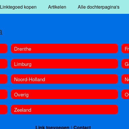
Linktegoed kopen
Artikelen
Alle dochterpagina's
a
Drenthe
Fr
Limburg
G
Noord-Holland
N
Overig
Ov
Zeeland
Link toevoegen
Contact