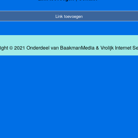
Link toevoegen
ight © 2021 Onderdeel van
BaakmanMedia
&
Vrolijk Internet S